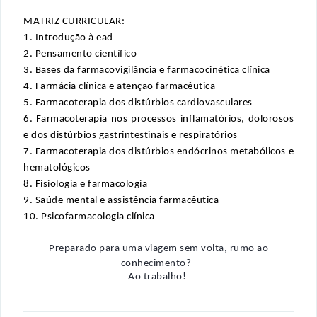
MATRIZ CURRICULAR:
1. 
In
trodução à 
ead
2. 
Pe
nsamento científico
3. 
Ba
ses da farmacovigilância e farmacocinética clínica
4.
 Far
mácia clínica e atenção farmacêutica
5. 
Fa
rmacoterapia dos distúrbios cardiovasculares
6. 
F
armacoterapia nos processos inflamatórios, dolorosos 
e dos distúrbios gastrintestinais e respiratórios
7. 
Fa
rmacoterapia dos distúrbios endócrinos metabólicos e 
hematológicos
8. 
Fisiologia
 e farmacologia
9. 
Saúde
 mental e assistência farmacêutica
10. 
Psicofarmacologia
 clínica
Preparado para uma viagem sem volta, rumo ao
conhecimento?
Ao trabalho!