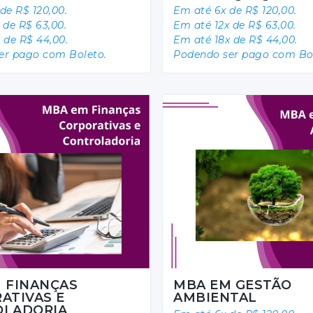
de R$ 120,00.
Em até 6x de R$ 120,00.
 de R$ 63,00.
Em até 12x de R$ 63,00.
 de R$ 44,00.
Em até 18x de R$ 44,00.
er pago com Boleto.
Podendo ser pago com Bol
 FINANÇAS
MBA EM GESTÃO
ATIVAS E
AMBIENTAL
OLADORIA