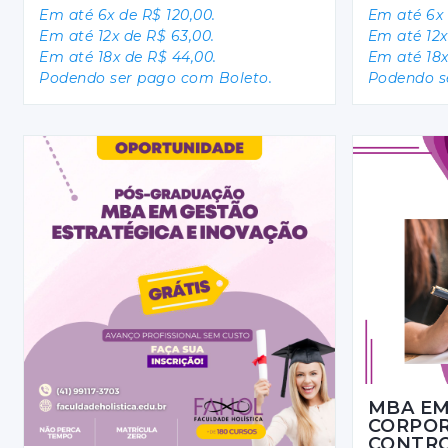
Em até 6x de R$ 120,00.
Em até 6x 
Em até 12x de R$ 63,00.
Em até 12x
Em até 18x de R$ 44,00.
Em até 18x
Podendo ser pago com Boleto.
Podendo s
MBA EM
CORPOR
CONTR