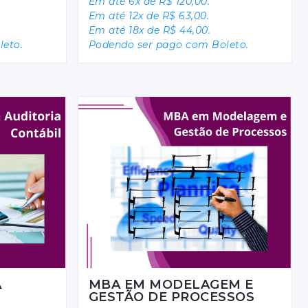
Em até 6x de R$ 120,00.
Em até 12x de R$ 63,00.
Em até 18x de R$ 44,00.
eto.
Podendo ser pago com Boleto.
A
MBA EM MODELAGEM E
GESTÃO DE PROCESSOS