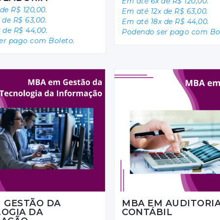
Em até 6x de R$ 120,00.
de R$ 120,00.
Em até 12x de R$ 63,00.
 de R$ 63,00.
Em até 18x de R$ 44,00.
 de R$ 44,00.
Podendo ser pago com Bol
er pago com Boleto.
 GESTÃO DA
MBA EM AUDITORI
OGIA DA
CONTÁBIL