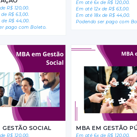
MAÇÃO
Em até 6x de R$ 120,00.
de R$ 120,00.
Em até 12x de R$ 63,00.
 de R$ 63,00.
Em até 18x de R$ 44,00.
 de R$ 44,00.
Podendo ser pago com Bol
er pago com Boleto.
 GESTÃO SOCIAL
MBA EM GESTÃO P
de R$ 120,00.
Em até 6x de R$ 120,00.