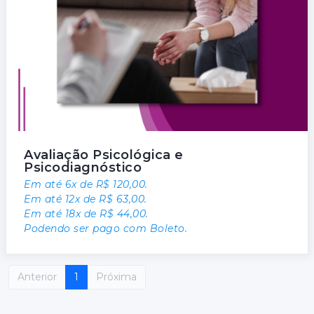
Avaliação Psicológica e
Psicodiagnóstico
Em até 6x de R$ 120,00.
Em até 12x de R$ 63,00.
Em até 18x de R$ 44,00.
Podendo ser pago com Boleto.
Anterior
1
Próxima